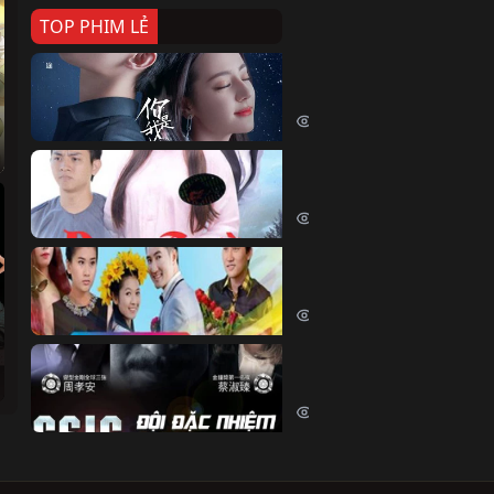
TOP PHIM LẺ
Nếu Thời Gian Trở Lại
If Time Flow Back (2020)
15707 lượt xem
Đoạn Trường Nam Ai
Đoạn Trường Nam Ai (2015)
13329 lượt xem
Chiếc Vòng Ngọc Huyết
Chiếc Vòng Ngọc Huyết (2015)
11988 lượt xem
Đội Đặc Nhiệm Hiện Tr
Crime Scene Investigation Center
10809 lượt xem