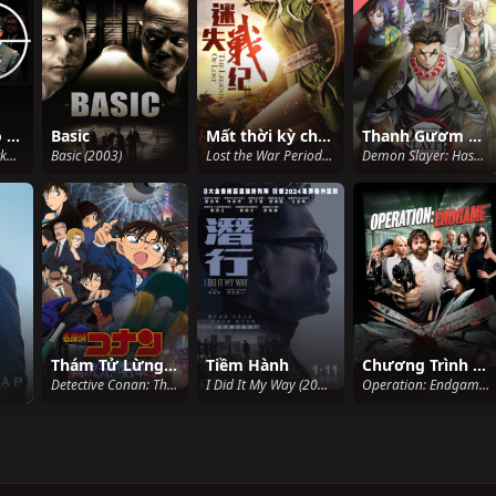
Ngày Của Chó Rừng
Basic
Mất thời kỳ chiến tranh
Thanh Gươm Diệt Quỷ: Đại Trụ Đặc Huấn (Huấn Luyện Trụ Cột)
The Day of the Jackal (1973)
Basic (2003)
Lost the War Period (2017)
Demon Slayer: Hashira Training Arc, Kimetsu no Yaiba: Hashira Geiko-hen (2024)
Thám Tử Lừng Danh Conan: Sát Thủ Bắn Tỉa Không Tưởng
Tiềm Hành
Chương Trình Lật Tẩy
Detective Conan: The Sniper from Another Dimension (2014)
I Did It My Way (2023)
Operation: Endgame (2010)