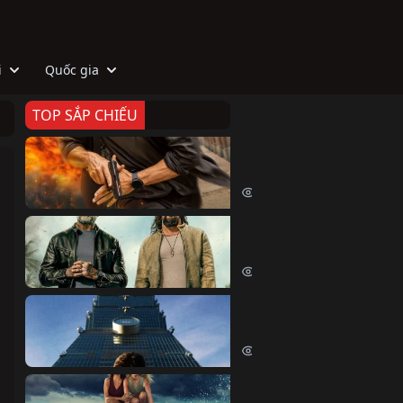
i
Quốc gia
TOP SẮP CHIẾU
Zeta
Agent Zeta (2026)
2007 lượt xem
Biệt Đội Hủy Diệt
The Wrecking Crew (2026)
2146 lượt xem
Skyscraper Live
Skyscraper Live (2026)
1650 lượt xem
Cá Voi Sát Thủ