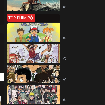
Killer Whale (2026)
2361 lượt xem
TOP PHIM BỘ
Pokemon Tổng Hợp
Pokemon (1997)
214421 lượt xem
Đảo Hải Tặc
One Piece (Luffy) (1999)
202680 lượt xem
Thám Tử Lừng Danh Co
Detective Conan (2005)
169062 lượt xem
Naruto Shippuden
Naruto Shippuuden (2007)
109690 lượt xem