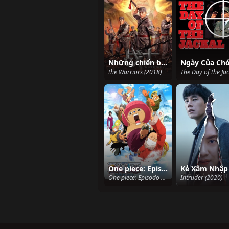
Những chiến binh
the Warriors (2018)
One piece: Episodo obu choppa + Fuyu ni saku, kiseki no sakura
Kẻ Xâm Nhập
One piece: Episodo obu choppa + Fuyu ni saku, kiseki no sakura (2008)
Intruder (2020)