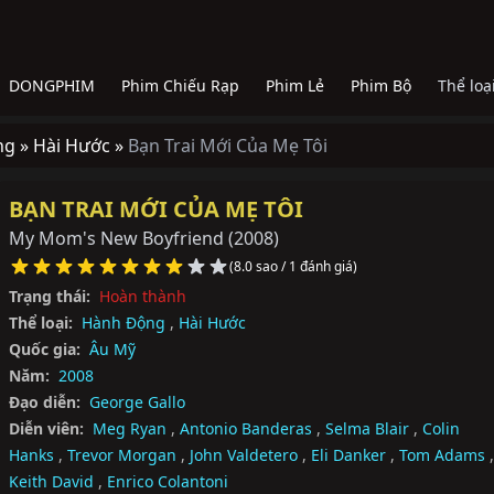
DONGPHIM
Phim Chiếu Rạp
Phim Lẻ
Phim Bộ
Thể loạ
ng »
Hài Hước »
Bạn Trai Mới Của Mẹ Tôi
BẠN TRAI MỚI CỦA MẸ TÔI
My Mom's New Boyfriend
(2008)
(8.0 sao / 1 đánh giá)
Trạng thái:
Hoàn thành
Thể loại:
Hành Động
,
Hài Hước
Quốc gia:
Âu Mỹ
Năm:
2008
Đạo diễn:
George Gallo
Diễn viên:
Meg Ryan
,
Antonio Banderas
,
Selma Blair
,
Colin
Hanks
,
Trevor Morgan
,
John Valdetero
,
Eli Danker
,
Tom Adams
,
Keith David
,
Enrico Colantoni