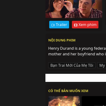
Trailer
Xem phim
NỘI DUNG PHIM
Henry Durand is a young federal 
mother and her boyfriend who is
Bạn Trai Mới Của Mẹ Tôi
,
My 
CÓ THỂ BẢN MUỐN XEM