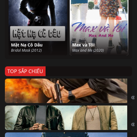
Mặt Nạ Cô Dâu
Max và Tôi
Bridal Mask (2012)
Max and Me (2020)
TOP SẮP CHIẾU
Ze
Age
Bi
The