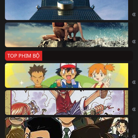
Sk
Sky
Cá
Kil
TOP PHIM BỘ
Po
Pok
Đả
One
Th
Det