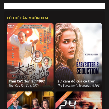
CÓ THỂ BẢN MUỐN XEM
TRỌN BỘ
Thái Cực Tôn Sư 1997
Sự cám dỗ của cô trông trẻ
Thái Cực Tôn Sư (1997)
The Babysitter's Seduction (1996)
TRỌN BỘ
TRỌN BỘ