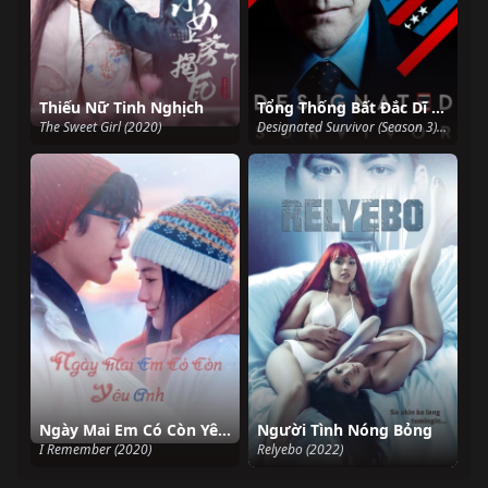
Thiếu Nữ Tinh Nghịch
Tổng Thống Bất Đắc Dĩ (Phần 3)
The Sweet Girl (2020)
Designated Survivor (Season 3) (2019)
Ngày Mai Em Có Còn Yêu Anh
Người Tình Nóng Bỏng
I Remember (2020)
Relyebo (2022)