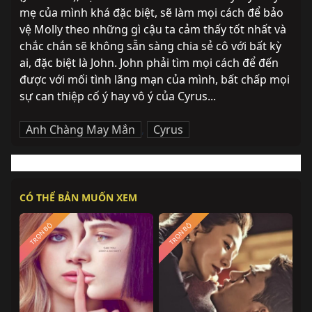
mẹ của mình khá đặc biệt, sẽ làm mọi cách để bảo 
vệ Molly theo những gì cậu ta cảm thấy tốt nhất và 
chắc chắn sẽ không sẵn sàng chia sẻ cô với bất kỳ 
ai, đặc biệt là John. John phải tìm mọi cách để đến 
được với mối tình lãng mạn của mình, bất chấp mọi 
sự can thiệp cố ý hay vô ý của Cyrus...
Anh Chàng May Mắn
,
Cyrus
CÓ THỂ BẢN MUỐN XEM
TRỌN BỘ
TRỌN BỘ