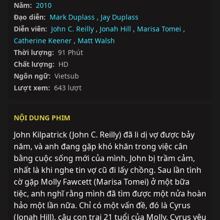
Năm:
2010
Đạo diễn:
Mark Duplass
,
Jay Duplass
Diễn viên:
John C. Reilly
,
Jonah Hill
,
Marisa Tomei
,
Catherine Keener
,
Matt Walsh
Thời lượng:
91 Phút
Chất lượng:
HD
Ngôn ngữ:
Vietsub
Lượt xem:
643 lượt
NỘI DUNG PHIM
John Kilpatrick (John C. Reilly) đã li dị vợ được bảy 
năm, và anh đang gặp khó khăn trong việc cân 
bằng cuộc sống mới của mình. John bị trầm cảm, 
nhất là khi nghe tin vợ cũ đi lấy chồng. Sau lần tình 
cờ gặp Molly Fawcett (Marisa Tomei) ở một bữa 
tiệc, anh nghĩ rằng mình đã tìm được một nửa hoàn 
hảo một lần nữa. Chỉ có một vấn đề, đó là Cyrus 
(Jonah Hill), cậu con trai 21 tuổi của Molly. Cyrus yêu 