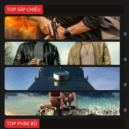
TOP SẮP CHIẾU
Ze
Age
Bi
The
Sk
Sky
Cá
Kil
TOP PHIM BỘ