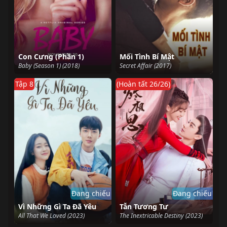
Con Cưng (Phần 1)
Mối Tình Bí Mật
Baby (Season 1) (2018)
Secret Affair (2017)
Tập 8
(Hoàn tất 26/26)
Đang chiếu
Đang chiếu
Vì Những Gì Ta Đã Yêu
Tẫn Tương Tư
All That We Loved (2023)
The Inextricable Destiny (2023)