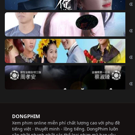
Đo
Đoạ
Ch
Chi
Độ
Cri
DONGPHIM
Xem phim online miễn phí chất lượng cao với phụ đề
tiếng việt - thuyết minh - lồng tiếng. DongPhim luôn
cập nhật nhanh nhất các thể loại phim mà bạn yêu