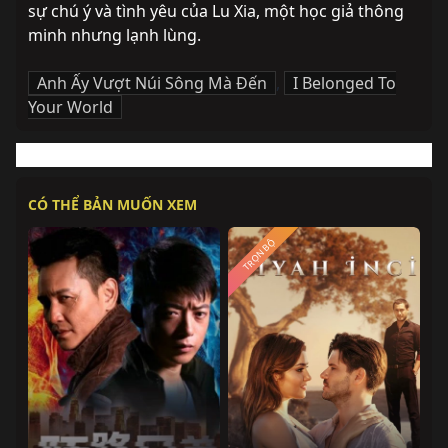
sự chú ý và tình yêu của Lu Xia, một học giả thông 
minh nhưng lạnh lùng.
Anh Ấy Vượt Núi Sông Mà Đến
,
I Belonged To
Your World
CÓ THỂ BẢN MUỐN XEM
TRỌN BỘ