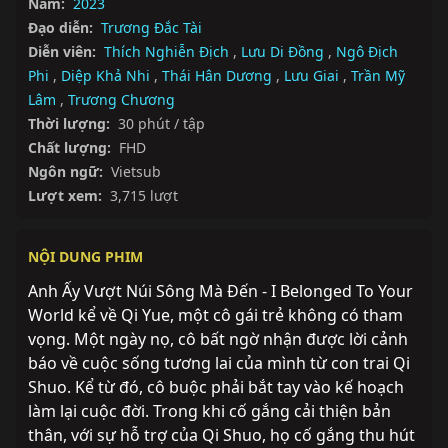
Năm:
2023
Đạo diễn:
Trương Đắc Tài
Diễn viên:
Thích Nghiễn Địch
,
Lưu Di Đồng
,
Ngô Địch
Phi
,
Diệp Khả Nhi
,
Thái Hân Dương
,
Lưu Giai
,
Trần Mỹ
Lâm
,
Trương Chương
Thời lượng:
30 phút / tập
Chất lượng:
FHD
Ngôn ngữ:
Vietsub
Lượt xem:
3,715 lượt
NỘI DUNG PHIM
Anh Ấy Vượt Núi Sông Mà Đến - I Belonged To Your 
World kể về Qi Yue, một cô gái trẻ không có tham 
vọng. Một ngày nọ, cô bất ngờ nhận được lời cảnh 
báo về cuộc sống tương lai của mình từ con trai Qi 
Shuo. Kể từ đó, cô buộc phải bắt tay vào kế hoạch 
làm lại cuộc đời. Trong khi cố gắng cải thiện bản 
thân, với sự hỗ trợ của Qi Shuo, họ cố gắng thu hút 