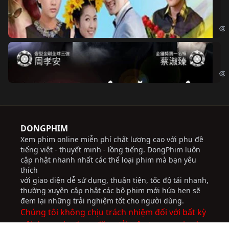
Ch
Chi
Độ
Cri
DONGPHIM
Xem phim online miễn phí chất lượng cao với phụ đề
tiếng việt - thuyết minh - lồng tiếng. DongPhim luôn
cập nhật nhanh nhất các thể loại phim mà bạn yêu
thích
với giao diện dễ sử dụng, thuận tiện, tốc độ tải nhanh,
thường xuyên cập nhật các bộ phim mới hứa hẹn sẽ
đem lại những trải nghiệm tốt cho người dùng.
Chúng tôi không chịu trách nhiệm đối với bất kỳ
nội dung nào được đăng tải trên trang web này.