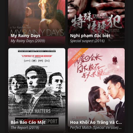
My Rainy Days
Nghi phạm đặc biệt
My Rainy Days (2009)
Special suspect (2016)
TRỌN BỘ
Bản Báo Cáo Mật
Hoa Khôi Áo Trắng Và Chân Dài 2 Ngoại Truyện
The Report (2019)
Perfect Match (Special Version) (2015)