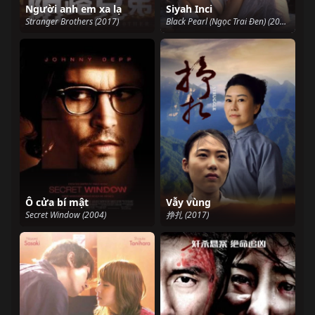
Người anh em xa lạ
Siyah Inci
Stranger Brothers (2017)
Black Pearl (Ngọc Trai Đen) (2017)
Ô cửa bí mật
Vẫy vùng
Secret Window (2004)
挣扎 (2017)