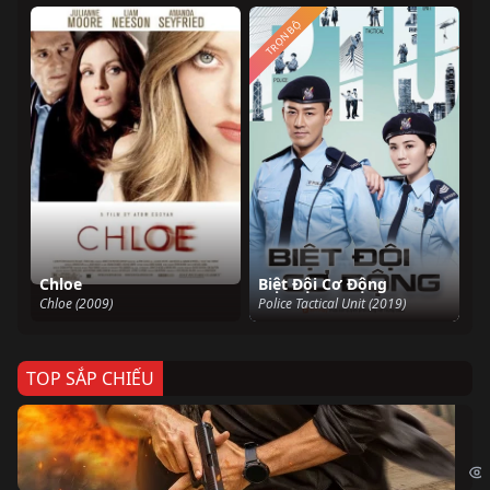
TRỌN BỘ
Chloe
Biệt Đội Cơ Động
Chloe (2009)
Police Tactical Unit (2019)
TOP SẮP CHIẾU
Ze
Age