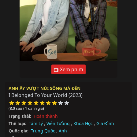
Xem phim
ANH ẤY VƯỢT NÚI SÔNG MÀ ĐẾN
I Belonged To Your World
(2023)
(8.0 sao / 1 đánh giá)
Trạng thái:
Hoàn thành
Thể loại:
Tâm Lý
,
Viễn Tưởng
,
Khoa Học
,
Gia Đình
Quốc gia:
Trung Quốc
,
Anh