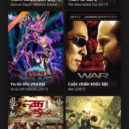
Demon Slayer: Hashira Training Arc, Kimetsu no Yaiba: Hashira Geiko-hen (2024)
The Nine-tailed Fox (2017)
TRỌN BỘ
Yu-Gi-Oh! VRAINS
Cuộc chiến khốc liệt
Yu-Gi-Oh! VRAINS (2017)
War (2007)