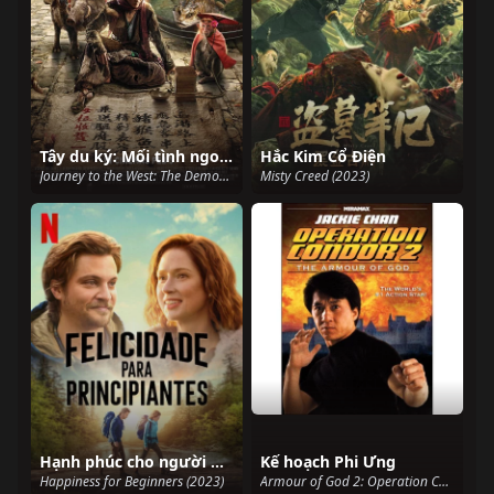
Tây du ký: Mối tình ngoại truyện 2
Hắc Kim Cổ Điện
Journey to the West: The Demons Strike Back (2017)
Misty Creed (2023)
Hạnh phúc cho người mới bắt đầu
Kế hoạch Phi Ưng
Happiness for Beginners (2023)
Armour of God 2: Operation Condor (1991)