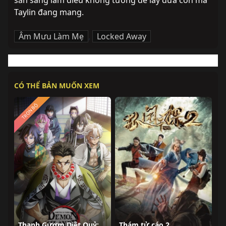
sẵn sàng làm điều không tưởng để lấy đứa con mà 
Taylin đang mang.
Âm Mưu Làm Mẹ
,
Locked Away
CÓ THỂ BẢN MUỐN XEM
TRỌN BỘ
Thanh Gươm Diệt Quỷ: Đại Trụ Đặc Huấn (Huấn Luyện Trụ Cột)
Thám tử cáo 2