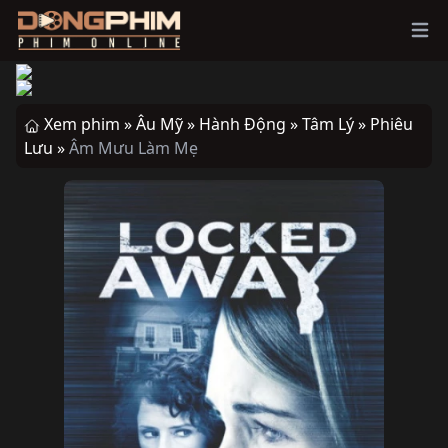
Ope
Xem phim »
Âu Mỹ »
Hành Động »
Tâm Lý »
Phiêu
Lưu »
Âm Mưu Làm Mẹ