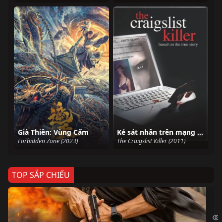
Già Thiên: Vùng Cấm
Kẻ sát nhân trên mạng Craiglist
Forbidden Zone (2023)
The Craigslist Killer (2011)
TOP SẮP CHIẾU
Ze
Age