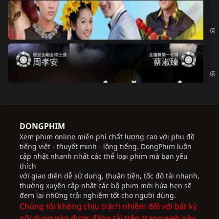
Ch
Chi
Độ
Cri
DONGPHIM
Xem phim online miễn phí chất lượng cao với phụ đề
tiếng việt - thuyết minh - lồng tiếng. DongPhim luôn
cập nhật nhanh nhất các thể loại phim mà bạn yêu
thích
với giao diện dễ sử dụng, thuận tiện, tốc độ tải nhanh,
thường xuyên cập nhật các bộ phim mới hứa hẹn sẽ
đem lại những trải nghiệm tốt cho người dùng.
Chúng tôi không chịu trách nhiệm đối với bất kỳ
nội dung nào được đăng tải trên trang web này.