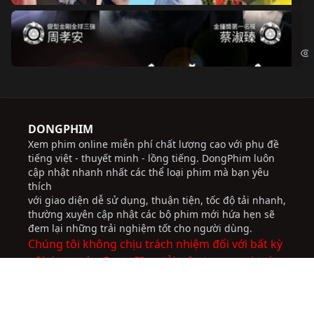
Độ
Cri
DONGPHIM
Xem phim online miễn phí chất lượng cao với phụ đề
tiếng việt - thuyết minh - lồng tiếng. DongPhim luôn
cập nhật nhanh nhất các thể loại phim mà bạn yêu
thích
với giao diện dễ sử dụng, thuận tiện, tốc độ tải nhanh,
thường xuyên cập nhật các bộ phim mới hứa hẹn sẽ
đem lại những trải nghiệm tốt cho người dùng.
Chúng tôi không chịu trách nhiệm đối với bất kỳ
nội dung nào được đăng tải trên trang web này.
socolive
JBO Thai
ww88
trực tiếp bóng đá
socolive
nhà cái uy tín