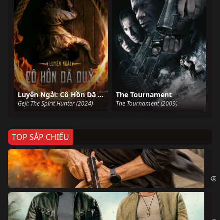
Luyện Ngải: Cô Hồn Dã Quỷ
The Tournament
Geji: The Spirit Hunter (2024)
The Tournament (2009)
TOP SẮP CHIẾU
Ze
Age
Bi
The