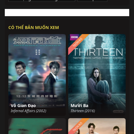
CÓ THỂ BẢN MUỐN XEM
TRỌN BỘ
Vô Gian Đạo
Mười Ba
Infernal Affairs (2002)
Thirteen (2016)
TRỌN BỘ