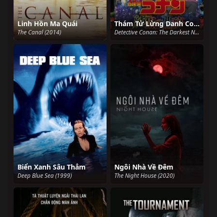
Linh Hồn Ma Quái
Thám Tử Lừng Danh Conan: Cơn Ác Mộng Đen Tối
The Canal (2014)
Detective Conan: The Darkest Nightmare (2016)
Biển Xanh Sâu Thẳm
Ngôi Nhà Về Đêm
Deep Blue Sea (1999)
The Night House (2020)