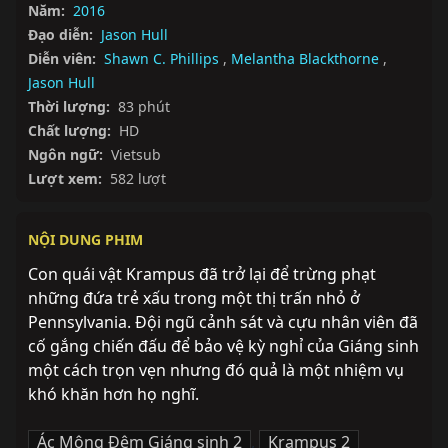
Năm:
2016
Đạo diễn:
Jason Hull
Diễn viên:
Shawn C. Phillips
,
Melantha Blackthorne
,
Jason Hull
Thời lượng:
83 phút
Chất lượng:
HD
Ngôn ngữ:
Vietsub
Lượt xem:
582 lượt
NỘI DUNG PHIM
Con quái vật Krampus đã trở lại để trừng phạt 
những đứa trẻ xấu trong một thị trấn nhỏ ở 
Pennsylvania. Đội ngũ cảnh sát và cựu nhân viên đã 
cố gắng chiến đấu để bảo vệ kỳ nghỉ của Giáng sinh 
một cách trọn vẹn nhưng đó quả là một nhiệm vụ 
khó khăn hơn họ nghĩ.
Ác Mộng Đêm Giáng sinh 2
,
Krampus 2