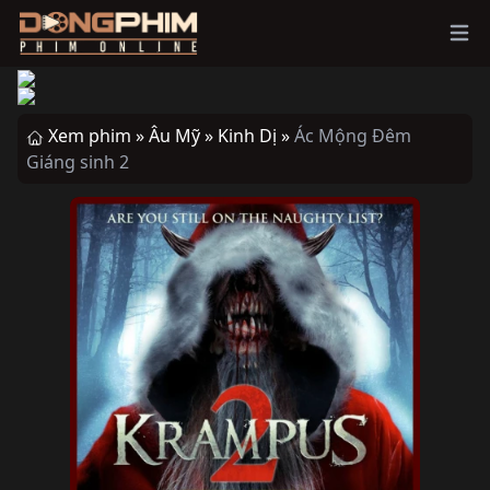
Ope
Xem phim »
Âu Mỹ »
Kinh Dị »
Ác Mộng Đêm
Giáng sinh 2