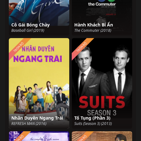
Cô Gái Bóng Chày
Hành Khách Bí Ẩn
Baseball Girl (2019)
The Commuter (2018)
TRỌN BỘ
TRỌN BỘ
Nhân Duyên Ngang Trái
Tố Tụng (Phần 3)
REFRESH MAN (2016)
Suits (Season 3) (2013)
TRỌN BỘ
TRỌN BỘ