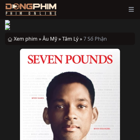
Ope
Xem phim »
Âu Mỹ »
Tâm Lý »
7 Số Phận