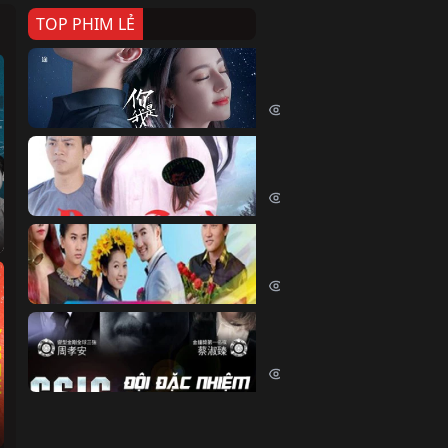
TOP PHIM LẺ
Nếu Thời Gian Trở Lại
If Time Flow Back (2020)
15718 lượt xem
Đoạn Trường Nam Ai
Đoạn Trường Nam Ai (2015)
13343 lượt xem
Chiếc Vòng Ngọc Huyết
Chiếc Vòng Ngọc Huyết (2015)
12000 lượt xem
Đội Đặc Nhiệm Hiện Tr
Crime Scene Investigation Center
10820 lượt xem