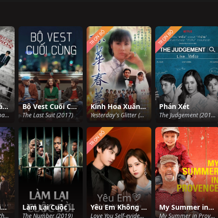
TRỌN BỘ
TRỌN BỘ
Đồng Tiền Pháp Luật
Bộ Vest Cuối Cùng
Kinh Hoa Xuân Mộng
Phán Xét
Law Money - Payback (2023)
The Last Suit (2017)
Yesterday's Glitter (1980)
The Judgement (2018)
TRỌN BỘ
Sori, Âm Thanh Tình Yêu
Làm Lại Cuộc Đời
Yêu Em Không Nói Cũng Hiểu
My Summer in Provence
SORI: Voice from the Heart (2016)
The Number (2019)
Love You Self-evident (2023)
My Summer in Provence (2014)