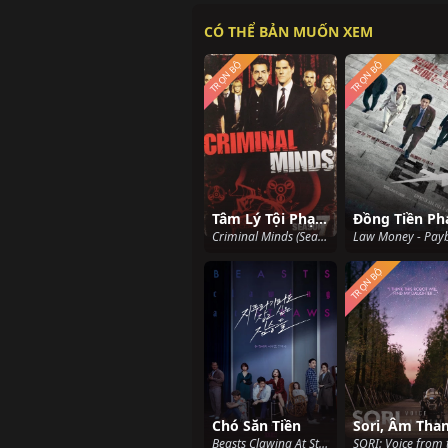
CÓ THỂ BẢN MUỐN XEM
TRỌN BỘ
TRỌN BỘ
Tâm Lý Tội Phạm (Phần 7)
Criminal Minds (Season 7) (2011)
TRỌN BỘ
Chó Săn Tiền
Beasts Clawing At Straws (2020)