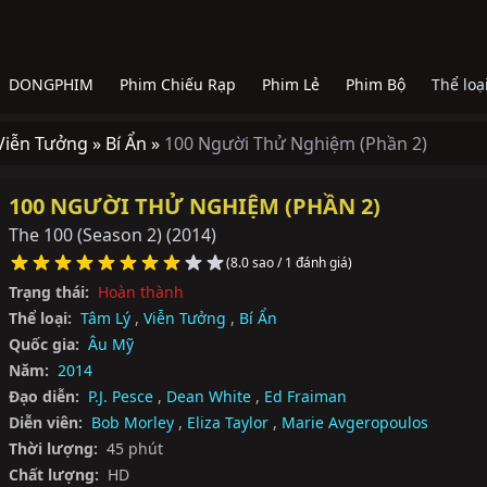
DONGPHIM
Phim Chiếu Rạp
Phim Lẻ
Phim Bộ
Thể loạ
Viễn Tưởng »
Bí Ẩn »
100 Người Thử Nghiệm (Phần 2)
100 NGƯỜI THỬ NGHIỆM (PHẦN 2)
The 100 (Season 2)
(2014)
(8.0 sao / 1 đánh giá)
Trạng thái:
Hoàn thành
Thể loại:
Tâm Lý
,
Viễn Tưởng
,
Bí Ẩn
Quốc gia:
Âu Mỹ
Năm:
2014
Đạo diễn:
P.J. Pesce
,
Dean White
,
Ed Fraiman
Diễn viên:
Bob Morley
,
Eliza Taylor
,
Marie Avgeropoulos
Thời lượng:
45 phút
Chất lượng:
HD