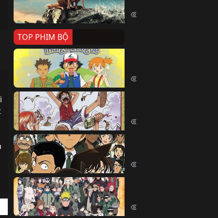
Killer Whale (2026)
2370 lượt xem
TOP PHIM BỘ
Pokemon Tổng Hợp
Pokemon (1997)
214435 lượt xem
 
Đảo Hải Tặc
 
One Piece (Luffy) (1999)
202723 lượt xem
Thám Tử Lừng Danh Co
 
Detective Conan (2005)
169077 lượt xem
Naruto Shippuden
Naruto Shippuuden (2007)
109705 lượt xem