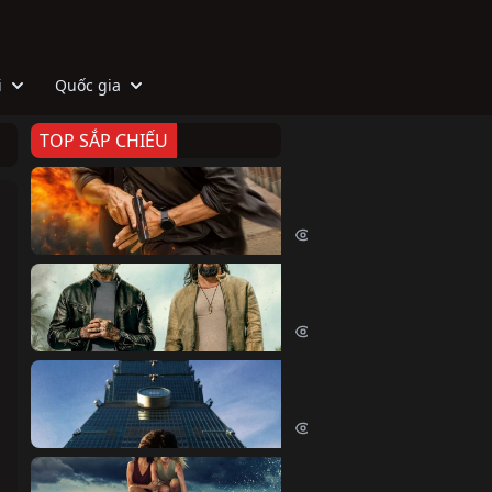
i
Quốc gia
TOP SẮP CHIẾU
Zeta
Agent Zeta (2026)
2024 lượt xem
Biệt Đội Hủy Diệt
The Wrecking Crew (2026)
2159 lượt xem
Skyscraper Live
Skyscraper Live (2026)
1660 lượt xem
Cá Voi Sát Thủ