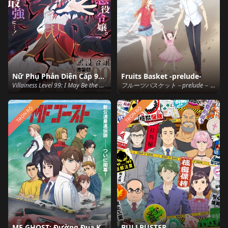
Nữ Phụ Phản Diện Cấp 99: Tôi là trùm cuối nhưng không phải Ma Vương
Fruits Basket -prelude-
Villainess Level 99: I May Be the Hidden Boss but I'm Not the Demon Lord (2024)
フルーツバスケット－prelude－ (2022)
TRỌN BỘ
TRỌN BỘ
MF GHOST: Đường Đua Khốc Liệt
BULLBUSTER