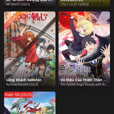
MF GHOST (2023)
ブルバスター (2023)
TRỌN BỘ
Lãng Khách Kenshin
Vũ Điệu Của Thiên Thần Ngốc Nghếch Và Ác Quỷ
Rurouni Kenshin (2023)
The Foolish Angel Dances with the Devil (2024)
Hoàn Tất (25/25)