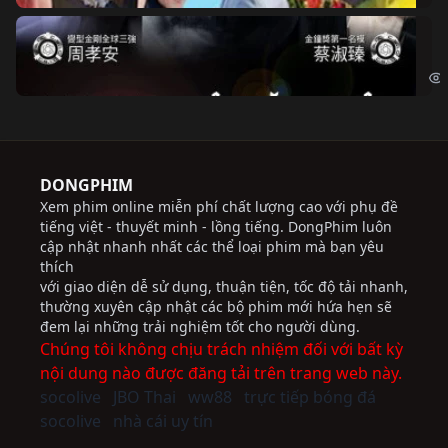
Độ
Cri
DONGPHIM
Xem phim online miễn phí chất lượng cao với phụ đề
tiếng việt - thuyết minh - lồng tiếng. DongPhim luôn
cập nhật nhanh nhất các thể loại phim mà bạn yêu
thích
với giao diện dễ sử dụng, thuận tiện, tốc độ tải nhanh,
thường xuyên cập nhật các bộ phim mới hứa hẹn sẽ
đem lại những trải nghiệm tốt cho người dùng.
Chúng tôi không chịu trách nhiệm đối với bất kỳ
nội dung nào được đăng tải trên trang web này.
socolive
JBO Thai
ww88
trực tiếp bóng đá
socolive
nhà cái uy tín