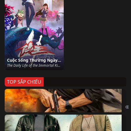
Cuộc Sống Thường Ngày Của Tiên Vương (Phần 4)
The Daily Life of the Immortal King Season 4 (2023)
TOP SẮP CHIẾU
Ze
Age
Bi
The