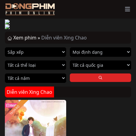
Ope
Xem phim »
Diễn viên Xing Chao
Diễn viên Xing Chao
TRỌN BỘ