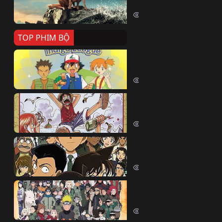
Killer Whale (2026)
2415 lượt xem
TOP PHIM BỘ
Pokemon Tổng Hợp
Pokemon (1997)
214833 lượt xem
Đảo Hải Tặc
One Piece (Luffy) (1999)
202985 lượt xem
Thám Tử Lừng Danh Co
Detective Conan (2005)
170559 lượt xem
Naruto Shippuden
Naruto Shippuuden (2007)
109878 lượt xem