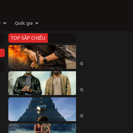
i
Quốc gia
TOP SẮP CHIẾU
Zeta
Agent Zeta (2026)
2073 lượt xem
Biệt Đội Hủy Diệt
The Wrecking Crew (2026)
2210 lượt xem
Skyscraper Live
Skyscraper Live (2026)
1707 lượt xem
Cá Voi Sát Thủ