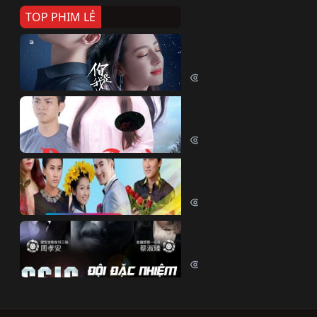
TOP PHIM LẺ
Nếu Thời Gian Trở Lại
If Time Flow Back (2020)
15778 lượt xem
Đoạn Trường Nam Ai
Đoạn Trường Nam Ai (2015)
13487 lượt xem
Chiếc Vòng Ngọc Huyết
Chiếc Vòng Ngọc Huyết (2015)
12052 lượt xem
Đội Đặc Nhiệm Hiện Tr
Crime Scene Investigation Center
10874 lượt xem