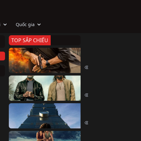
i
Quốc gia
TOP SẮP CHIẾU
Zeta
Agent Zeta (2026)
2078 lượt xem
Biệt Đội Hủy Diệt
The Wrecking Crew (2026)
2217 lượt xem
Skyscraper Live
Skyscraper Live (2026)
1711 lượt xem
Cá Voi Sát Thủ