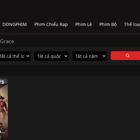
DONGPHIM
Phim Chiếu Rạp
Phim Lẻ
Phim Bộ
Thể loạ
 Grace
Đội phi công robot
)