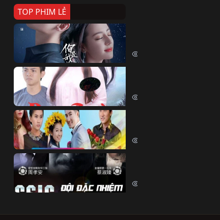
TOP PHIM LẺ
Nếu Thời Gian Trở Lại
If Time Flow Back (2020)
15783 lượt xem
Đoạn Trường Nam Ai
Đoạn Trường Nam Ai (2015)
13494 lượt xem
Chiếc Vòng Ngọc Huyết
Chiếc Vòng Ngọc Huyết (2015)
12057 lượt xem
Đội Đặc Nhiệm Hiện Tr
Crime Scene Investigation Center
10880 lượt xem