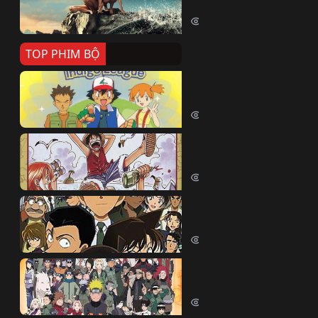
Killer Whale (2026)
2422 lượt xem
TOP PHIM BỘ
Pokemon Tổng Hợp
Pokemon (1997)
214849 lượt xem
Đảo Hải Tặc
One Piece (Luffy) (1999)
203095 lượt xem
Thám Tử Lừng Danh Co
Detective Conan (2005)
170587 lượt xem
Naruto Shippuden
Naruto Shippuuden (2007)
109940 lượt xem