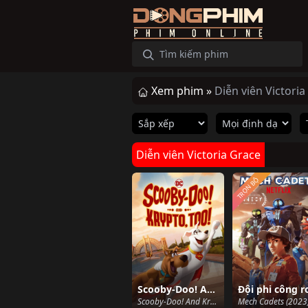
Xem phim »
Diễn viên Victoria
Diễn viên Victoria Grace
TRỌN BỘ
Scooby-Doo! And Krypto, Too!
Scooby-Doo! And Krypto, Too! (2023)
Mech Cadets (2023