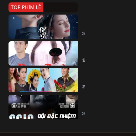
TOP PHIM LẺ
Nếu Thời Gian Trở Lại
If Time Flow Back (2020)
15727 lượt xem
Đoạn Trường Nam Ai
Đoạn Trường Nam Ai (2015)
13352 lượt xem
Chiếc Vòng Ngọc Huyết
Chiếc Vòng Ngọc Huyết (2015)
12007 lượt xem
Đội Đặc Nhiệm Hiện Tr
Crime Scene Investigation Center
10829 lượt xem