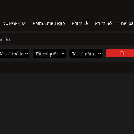
DONGPHIM
Phim Chiếu Rạp
Phim Lẻ
Phim Bộ
Thể loạ
ui On