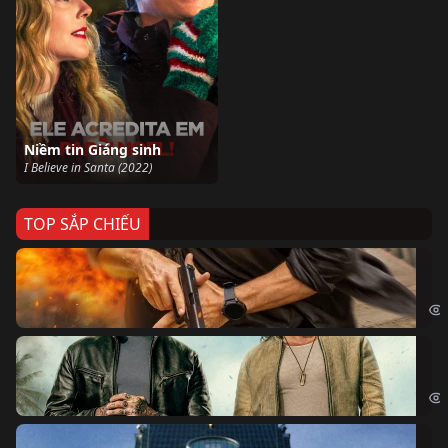
Niềm tin Giáng sinh
I Believe in Santa (2022)
TOP SẮP CHIẾU
Ze
Age
Bi
The
Sk