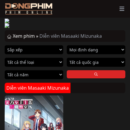
Ope
Xem phim »
Diễn viên Masaaki Mizunaka
Diễn viên Masaaki Mizunaka