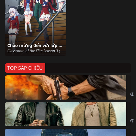
Chào mừng đến với lớp học đề cao thực lực (Phần 3)
Classroom of the Elite Season 3 (2017)
TOP SẮP CHIẾU
Ze
Age
Bi
The
Sk