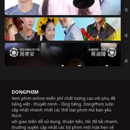
Đoạ
Ch
Chi
Độ
Cri
DONGPHIM
Xem phim online miễn phí chất lượng cao với phụ đề
tiếng việt - thuyết minh - lồng tiếng. DongPhim luôn
cập nhật nhanh nhất các thể loại phim mà bạn yêu
thích
với giao diện dễ sử dụng, thuận tiện, tốc độ tải nhanh,
thường xuyên cập nhật các bộ phim mới hứa hẹn sẽ