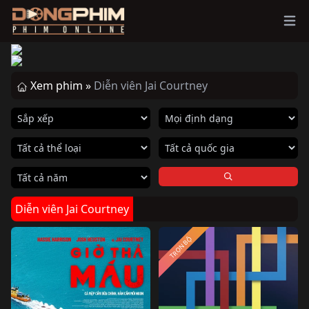
Ope
Xem phim »
Diễn viên Jai Courtney
Diễn viên Jai Courtney
TRỌN BỘ