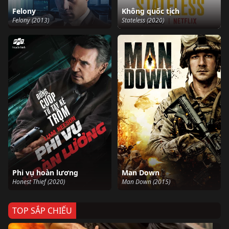
Felony
Không quốc tịch
Felony (2013)
Stateless (2020)
Phi vụ hoàn lương
Man Down
Honest Thief (2020)
Man Down (2015)
TOP SẮP CHIẾU