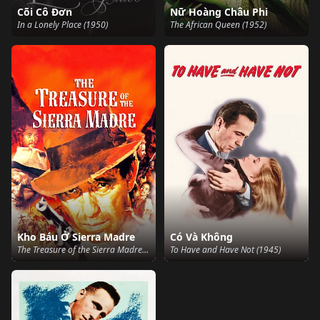
Cõi Cô Đơn
Nữ Hoàng Châu Phi
In a Lonely Place (1950)
The African Queen (1952)
Kho Báu Ở Sierra Madre
Có Và Không
The Treasure of the Sierra Madre (1948)
To Have and Have Not (1945)