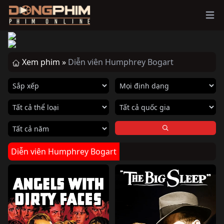
Ope
Xem phim »
Diễn viên Humphrey Bogart
Diễn viên Humphrey Bogart