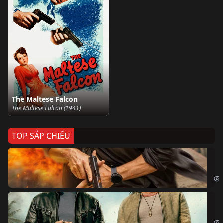
The Maltese Falcon
The Maltese Falcon (1941)
TOP SẮP CHIẾU
Ze
Age
Bi
The