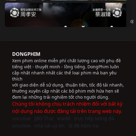
Độ
Cri
DONGPHIM
Xem phim online miễn phí chất lượng cao với phụ đề
tiếng việt - thuyết minh - lồng tiếng. DongPhim luôn
cập nhật nhanh nhất các thể loại phim mà bạn yêu
thích
với giao diện dễ sử dụng, thuận tiện, tốc độ tải nhanh,
thường xuyên cập nhật các bộ phim mới hứa hẹn sẽ
đem lại những trải nghiệm tốt cho người dùng.
Chúng tôi không chịu trách nhiệm đối với bất kỳ
nội dung nào được đăng tải trên trang web này.
socolive
JBO Thai
ww88
trực tiếp bóng đá
socolive
nhà cái uy tín
lô đề hôm na