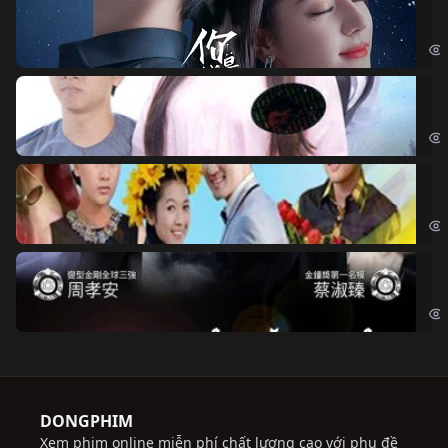
Nế
If 
Đo
Đoạ
Ch
Chi
Độ
Cri
DONGPHIM
Xem phim online miễn phí chất lượng cao với phụ đề