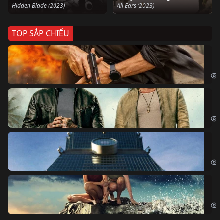
Hidden Blade (2023)
All Ears (2023)
TOP SẮP CHIẾU
Ze
Age
Bi
The
Sk
Sky
Cá
Kil