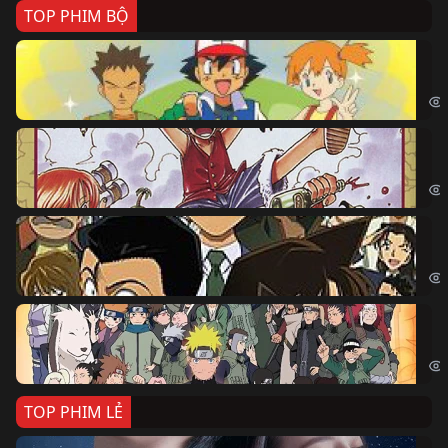
TOP PHIM BỘ
Po
Pok
Đả
One
Th
Det
Na
Nar
TOP PHIM LẺ