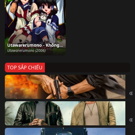
Utawarerumono - Không Kí Ức
Utawarerumono (2006)
TOP SẮP CHIẾU
Ze
Age
Bi
The
Sk