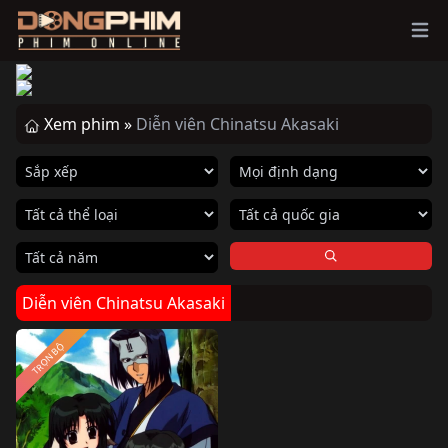
Ope
Xem phim »
Diễn viên Chinatsu Akasaki
Diễn viên Chinatsu Akasaki
TRỌN BỘ