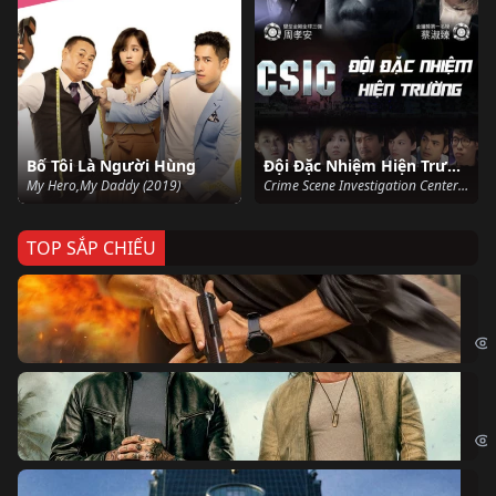
Bố Tôi Là Người Hùng
Đội Đặc Nhiệm Hiện Trường
My Hero,My Daddy (2019)
Crime Scene Investigation Center (2015)
TOP SẮP CHIẾU
Ze
Age
Bi
The
Sk