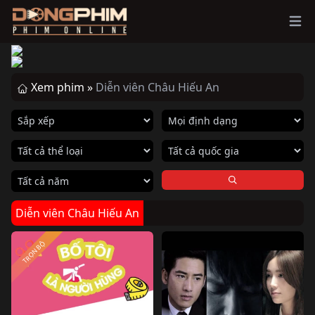
Ope
Xem phim »
Diễn viên Châu Hiếu An
Diễn viên Châu Hiếu An
TRỌN BỘ