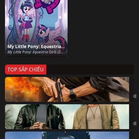
My Little Pony: Equestria Girls
My Little Pony: Equestria Girls (2013)
TOP SẮP CHIẾU
Ze
Age
Bi
The
Sk