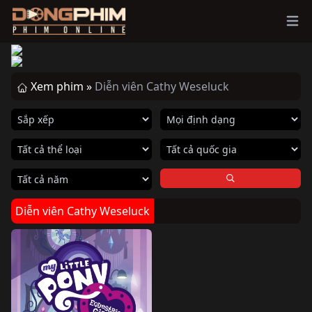
Ope
Xem phim »
Diễn viên Cathy Weseluck
Diễn viên Cathy Weseluck