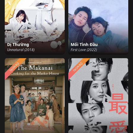
Dị Thường
Mối Tình Đầu
Unnatural (2018)
First Love (2022)
TRỌN BỘ
TRỌN BỘ