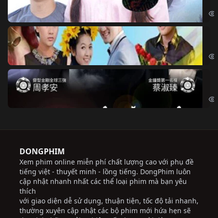
Đoạ
Ch
Chi
Độ
Cri
DONGPHIM
Xem phim online miễn phí chất lượng cao với phụ đề
tiếng việt - thuyết minh - lồng tiếng. DongPhim luôn
cập nhật nhanh nhất các thể loại phim mà bạn yêu
thích
với giao diện dễ sử dụng, thuận tiện, tốc độ tải nhanh,
thường xuyên cập nhật các bộ phim mới hứa hẹn sẽ