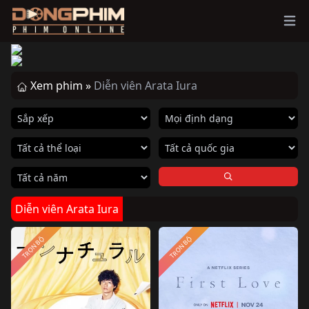
Ope
Xem phim »
Diễn viên Arata Iura
Diễn viên Arata Iura
TRỌN BỘ
TRỌN BỘ