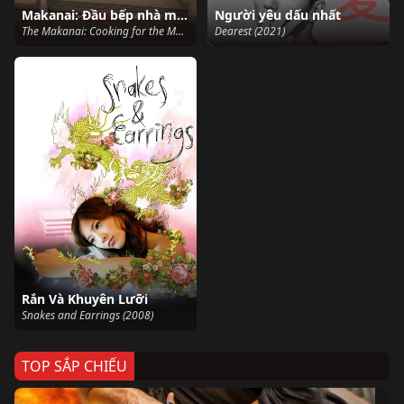
Makanai: Đầu bếp nhà maiko
Người yêu dấu nhất
The Makanai: Cooking for the Maiko House (2023)
Dearest (2021)
Rắn Và Khuyên Lưỡi
Snakes and Earrings (2008)
TOP SẮP CHIẾU
Ze