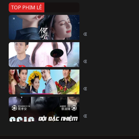
TOP PHIM LẺ
Nếu Thời Gian Trở Lại
If Time Flow Back (2020)
15686 lượt xem
Đoạn Trường Nam Ai
Đoạn Trường Nam Ai (2015)
13313 lượt xem
Chiếc Vòng Ngọc Huyết
Chiếc Vòng Ngọc Huyết (2015)
11973 lượt xem
Đội Đặc Nhiệm Hiện Tr
Crime Scene Investigation Center
10792 lượt xem