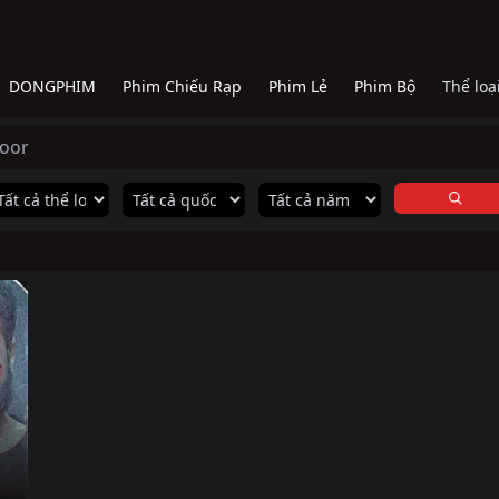
DONGPHIM
Phim Chiếu Rạp
Phim Lẻ
Phim Bộ
Thể loạ
poor