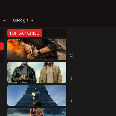
i
Quốc gia
TOP SẮP CHIẾU
Zeta
Agent Zeta (2026)
1982 lượt xem
Biệt Đội Hủy Diệt
The Wrecking Crew (2026)
2132 lượt xem
Skyscraper Live
Skyscraper Live (2026)
1637 lượt xem
Cá Voi Sát Thủ