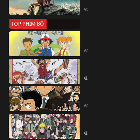
Killer Whale (2026)
2345 lượt xem
TOP PHIM BỘ
Pokemon Tổng Hợp
Pokemon (1997)
214403 lượt xem
Đảo Hải Tặc
One Piece (Luffy) (1999)
202632 lượt xem
Thám Tử Lừng Danh Co
Detective Conan (2005)
169042 lượt xem
Naruto Shippuden
Naruto Shippuuden (2007)
109673 lượt xem