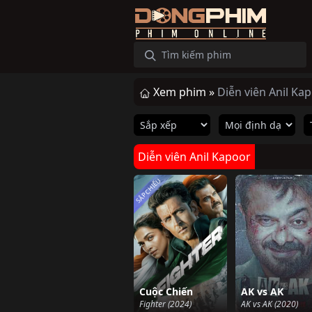
Xem phim »
Diễn viên Anil Ka
Diễn viên Anil Kapoor
SẮP CHIẾU
Cuộc Chiến
AK vs AK
Fighter (2024)
AK vs AK (2020)