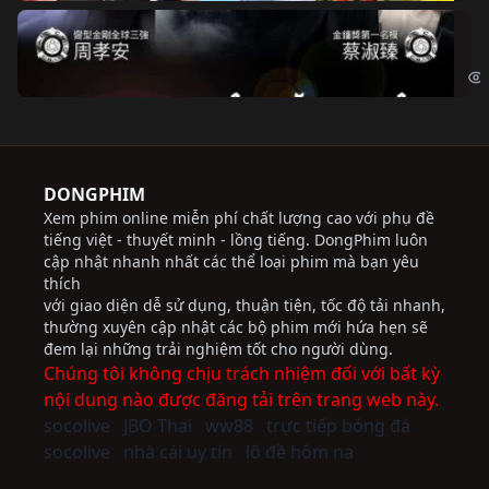
Độ
Cri
DONGPHIM
Xem phim online miễn phí chất lượng cao với phụ đề
tiếng việt - thuyết minh - lồng tiếng. DongPhim luôn
cập nhật nhanh nhất các thể loại phim mà bạn yêu
thích
với giao diện dễ sử dụng, thuận tiện, tốc độ tải nhanh,
thường xuyên cập nhật các bộ phim mới hứa hẹn sẽ
đem lại những trải nghiệm tốt cho người dùng.
Chúng tôi không chịu trách nhiệm đối với bất kỳ
nội dung nào được đăng tải trên trang web này.
socolive
JBO Thai
ww88
trực tiếp bóng đá
socolive
nhà cái uy tín
lô đề hôm na