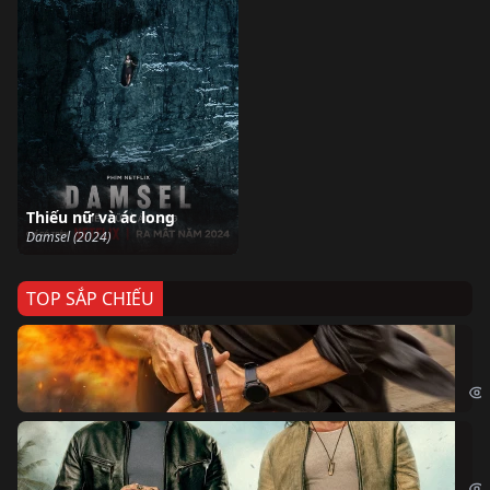
Thiếu nữ và ác long
Damsel (2024)
TOP SẮP CHIẾU
Ze
Age
Bi
The