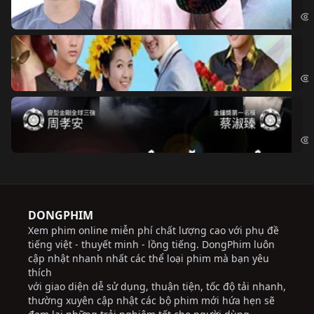
Đoạ
Ch
Chi
Độ
Cri
DONGPHIM
Xem phim online miễn phí chất lượng cao với phụ đề
tiếng việt - thuyết minh - lồng tiếng. DongPhim luôn
cập nhật nhanh nhất các thể loại phim mà bạn yêu
thích
với giao diện dễ sử dụng, thuận tiện, tốc độ tải nhanh,
thường xuyên cập nhật các bộ phim mới hứa hẹn sẽ