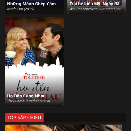
Những Mảnh Ghép Cảm Xúc
Trại hè kiểu Mỹ: Ngày đầu nhập trại
Inside Out (2015)
Wet Hot American Summer: First Day of Camp (2015)
Họ Đến Cùng Nhau
They Came Together (2014)
TOP SẮP CHIẾU
Ze