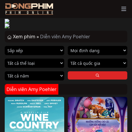
Ope
Xem phim »
Diễn viên Amy Poehler
Diễn viên Amy Poehler