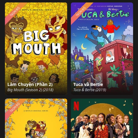
TRỌN BỘ
TRỌN BỘ
Lắm Chuyện (Phần 2)
Tuca và Bertie
Big Mouth (Season 2) (2018)
Tuca & Bertie (2019)
TRỌN BỘ