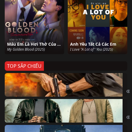
Máu Em Là Hơi Thở Của Tôi
Anh Yêu Tất Cả Các Em
My Golden Blood (2025)
I Love "A Lot of" You (2025)
TOP SẮP CHIẾU
Ze
Age
Bi
The
Sk