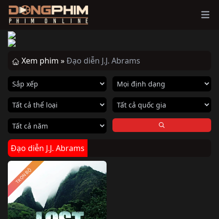
Ope
Xem phim »
Đạo diễn J.J. Abrams
Đạo diễn J.J. Abrams
TRỌN BỘ