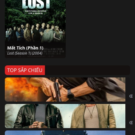
Mất Tích (Phần 1)
Lost (Season 1) (2004)
TOP SẮP CHIẾU
Ze
Age
Bi
The