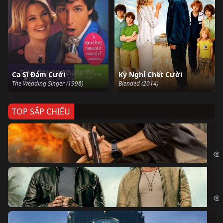
Ca Sĩ Đám Cưới
Kỳ Nghỉ Chết Cười
The Wedding Singer (1998)
Blended (2014)
TOP SẮP CHIẾU
Ze
Age
Bi
The
Sk