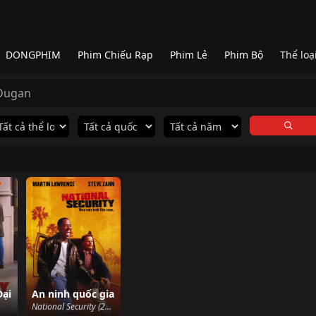
DONGPHIM
Phim Chiếu Rạp
Phim Lẻ
Phim Bộ
Thể loạ
 Dugan
Đại
An ninh quốc gia
National Security (2003)