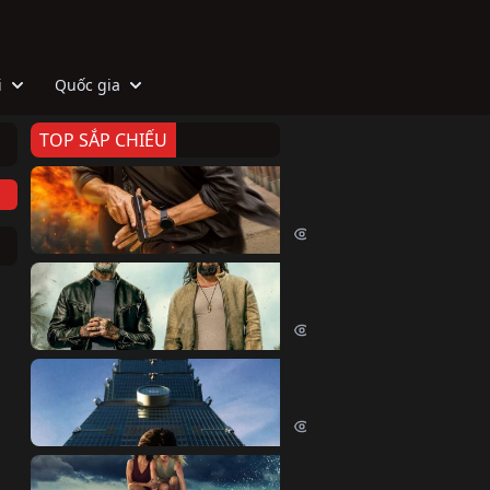
i
Quốc gia
TOP SẮP CHIẾU
Zeta
Agent Zeta (2026)
2013 lượt xem
Biệt Đội Hủy Diệt
The Wrecking Crew (2026)
2150 lượt xem
Skyscraper Live
Skyscraper Live (2026)
1653 lượt xem
Cá Voi Sát Thủ