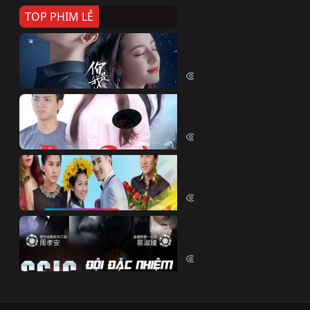
TOP PHIM LẺ
Nếu Thời Gian Trở Lại
If Time Flow Back (2020)
15712 lượt xem
Đoạn Trường Nam Ai
Đoạn Trường Nam Ai (2015)
13333 lượt xem
Chiếc Vòng Ngọc Huyết
Chiếc Vòng Ngọc Huyết (2015)
11992 lượt xem
Đội Đặc Nhiệm Hiện Tr
Crime Scene Investigation Center
10813 lượt xem