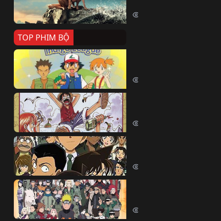
Killer Whale (2026)
2364 lượt xem
TOP PHIM BỘ
Pokemon Tổng Hợp
Pokemon (1997)
214427 lượt xem
Đảo Hải Tặc
One Piece (Luffy) (1999)
202708 lượt xem
Thám Tử Lừng Danh Co
Detective Conan (2005)
169069 lượt xem
Naruto Shippuden
Naruto Shippuuden (2007)
109698 lượt xem