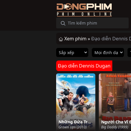
Xem phim »
Đạo diễn Dennis
Đạo diễn Dennis Dugan
Những Đứa Trẻ To Xác 1
Người Cha Vĩ 
Grown Ups (2010)
Big Daddy (1999)