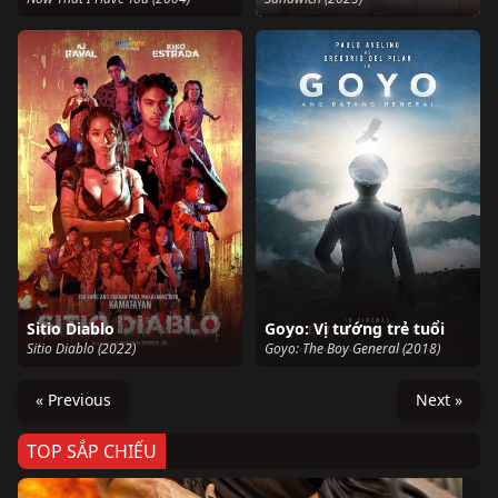
Sitio Diablo
Goyo: Vị tướng trẻ tuổi
Sitio Diablo (2022)
Goyo: The Boy General (2018)
« Previous
Next »
TOP SẮP CHIẾU
Ze