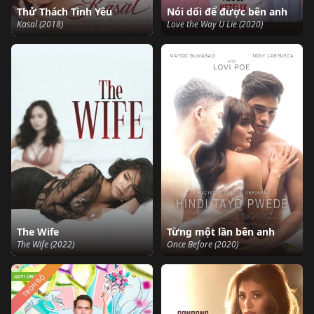
Thử Thách Tình Yêu
Nói dối để được bên anh
Kasal (2018)
Love the Way U Lie (2020)
The Wife
Từng một lần bên anh
The Wife (2022)
Once Before (2020)
TRỌN BỘ