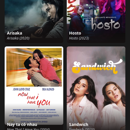
Arisaka
Hosto
Arisaka (2020)
Hosto (2023)
Nay ta có nhau
Sandwich
Now That I Have You (2004)
Sandwich (2023)