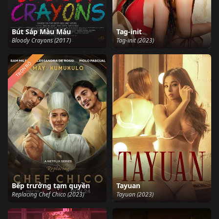
Bút Sáp Màu Máu
Tag-init
Bloody Crayons (2017)
Tag-init (2023)
TRỌN BỘ
Bếp trưởng tạm quyền
Tayuan
Replacing Chef Chico (2023)
Tayuan (2023)