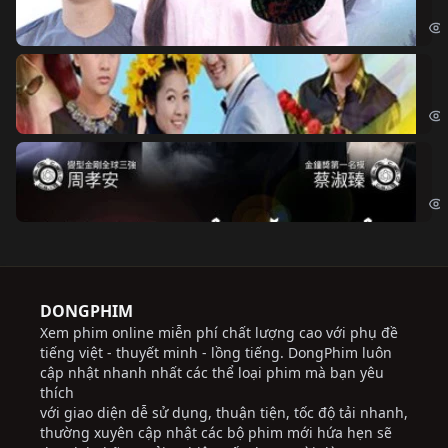
Đoạ
Ch
Chi
Độ
Cri
DONGPHIM
Xem phim online miễn phí chất lượng cao với phụ đề
tiếng việt - thuyết minh - lồng tiếng. DongPhim luôn
cập nhật nhanh nhất các thể loại phim mà bạn yêu
thích
với giao diện dễ sử dụng, thuận tiện, tốc độ tải nhanh,
thường xuyên cập nhật các bộ phim mới hứa hẹn sẽ